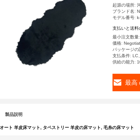
起源の場所: 
ブランド名: Nang
モデル番号: k-
支払いと送料
最小注文数量: 
価格: Negotia
パッケージの詳
支払条件: LC
供給の能力: 10
最高 
製品説明
オート 羊皮床マット
,
タペストリー 羊皮の床マット
,
毛糸の床マット