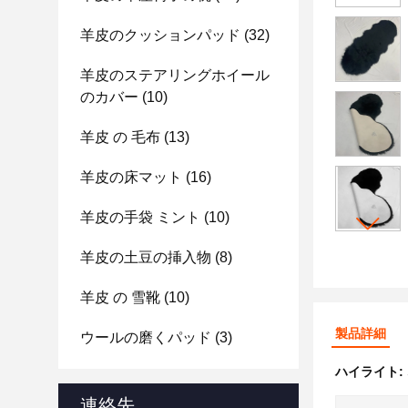
羊皮のクッションパッド
(32)
羊皮のステアリングホイール
のカバー
(10)
羊皮 の 毛布
(13)
羊皮の床マット
(16)
羊皮の手袋 ミント
(10)
羊皮の土豆の挿入物
(8)
羊皮 の 雪靴
(10)
製品詳細
ウールの磨くパッド
(3)
ハイライト:
連絡先