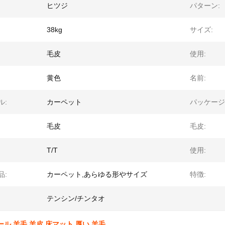
ヒツジ
パターン:
38kg
サイズ:
毛皮
使用:
黄色
名前:
ル:
カーペット
パッケージ
毛皮
毛皮:
T/T
使用:
品:
カーペット,あらゆる形やサイズ
特徴:
テンシン/チンタオ
ール 羊毛 羊皮 床マット 厚い 羊毛