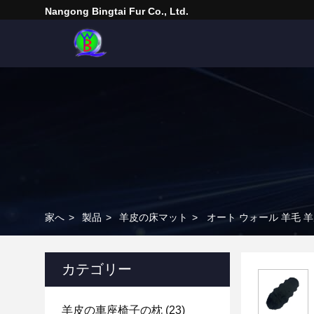
Nangong Bingtai Fur Co., Ltd.
家へ
>
製品
>
羊皮の床マット
>
オート ウォール 羊毛 羊
カテゴリー
羊皮の車座椅子の枕
(23)