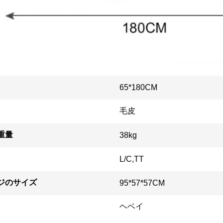
65*180CM
毛皮
重量
38kg
L/C,TT
ジのサイズ
95*57*57CM
ヘベイ