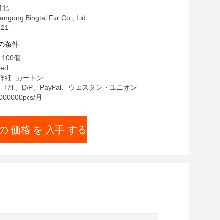
河北
ong Bingtai Fur Co., Ltd.
21
の条件
100個
ted
細: カートン
、T/T、D/P、PayPal、ウェスタン・ユニオン
00000pcs/月
の 価格 を 入手 する