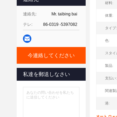
材料:
連絡先:
Mr. taibing bai
体重:
テレ:
86-0319 -5397082
タイプ:
色:
スタイ
今連絡してください
製品:
私達を郵送しなさい
支払い:
関連製
港:
オート ウォ