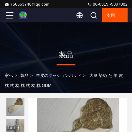
756553746@qq.com
86-0319 -5397082
引用
製品
家へ
>
製品
>
羊皮のクッションパッド
>
大量 染め た 羊 皮
枕 枕 枕 枕 枕 枕 枕 ODM