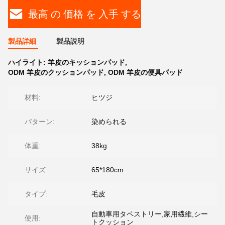
最高 の 価格 を 入手 する
製品詳細
製品説明
ハイライト:
羊皮のキッションパッド
,
ODM 羊皮のクッションパッド
,
ODM 羊皮の便具パッド
材料:
ヒツジ
パターン:
染められる
体重:
38kg
サイズ:
65*180cm
タイプ:
毛皮
自動車用タペストリー,家用繊維,シー
使用:
トクッション