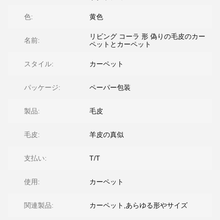
色:
黄色
リビング コーラ 形 偽りの毛皮のカー
名前:
ペットとカーペット
スタイル:
カーペット
パッケージ:
ペーパー包装
製品:
毛皮
毛皮:
羊皮の真似
支払い:
T/T
使用:
カーペット
関連製品:
カーペット,あらゆる形やサイズ