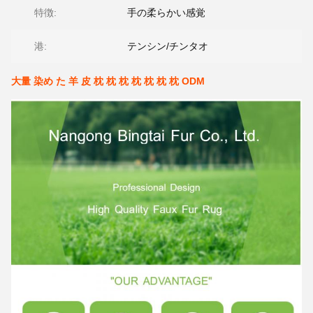
特徴:
手の柔らかい感覚
港:
テンシン/チンタオ
大量 染め た 羊 皮 枕 枕 枕 枕 枕 枕 枕 ODM