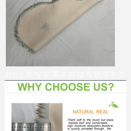
わたしたち を 選ぶ の は なぜ です か