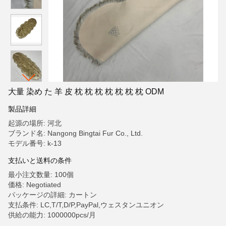
大量 染め た 羊 皮 枕 枕 枕 枕 枕 枕 枕 ODM
製品詳細
起源の場所: 河北
ブランド名: Nangong Bingtai Fur Co., Ltd.
モデル番号: k-13
支払いと送料の条件
最小注文数量: 100個
価格: Negotiated
パッケージの詳細: カートン
支払条件: LC,T/T,D/P,PayPal,ウェスタンユニオン
供給の能力: 1000000pcs/月