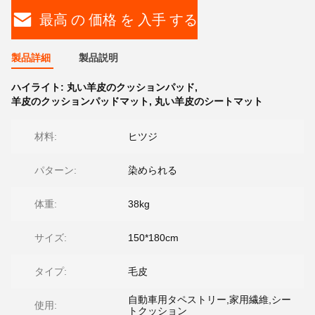
最高 の 価格 を 入手 する
製品詳細
製品説明
ハイライト:
丸い羊皮のクッションパッド
,
羊皮のクッションパッドマット
,
丸い羊皮のシートマット
材料:
ヒツジ
パターン:
染められる
体重:
38kg
サイズ:
150*180cm
タイプ:
毛皮
自動車用タペストリー,家用繊維,シー
使用:
トクッション