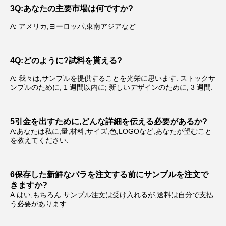
3Q:あなたの主要市場は何ですか?
A: アメリカ,ヨーロッパ,東南アジアなど
4
Q:どのように?
試料を貰える?
A: 我々は,サンプルを提供することを光栄に思います. ストックサ
ンプルのために, 1 週間以内に; 新しいデザインのために, 3 週間.
5引金を出すために,どんな詳細を伝える必要があるか?
A:あなたは私に,量,材料,サイズ,色,LOGOなど,あなたが望むこと
を教えてください.
6保存した新鮮なバラを注文する前にサンプルを注文で
きますか?
A:はい,もちろん.サンプル注文は受け入れるが,送料は自分で支払
う必要があります.