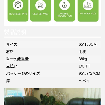
製品説明
サイズ
65*180CM
材料
毛皮
単一の総重量
38kg
支払い
L/C,TT
パッケージのサイズ
95*57*57CM
港
ヘベイ