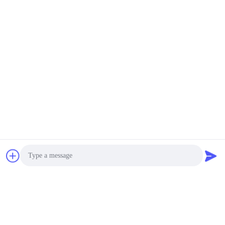
Tags:
四角い羊皮のシートパッド
羊毛のシートパッド
人造毛皮のベンチパッド
連絡先
連絡先:
Mr. taibing bai
テレ:
86-0319 -5397082
今連絡してください
Photo