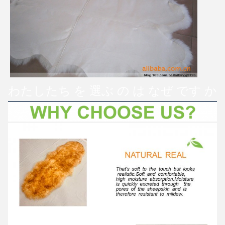
送信
わたしたち を 選ぶ の は なぜ です か