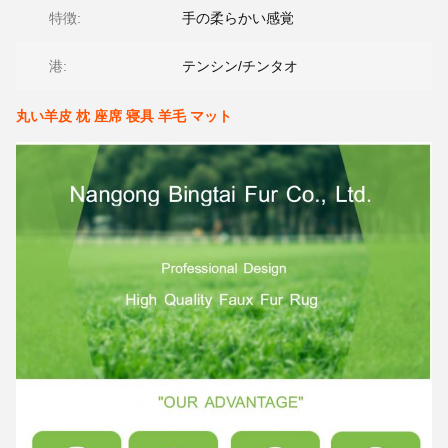
特徴:
手の柔らかい感覚
港:
テンシン/チンタオ
丸い羊皮 枕 座席 寝具 羊毛 マット