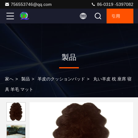
756553746@qq.com
86-0319 -5397082
引用
製品
家へ
>
製品
>
羊皮のクッションパッド
>
丸い羊皮 枕 座席 寝
具 羊毛 マット