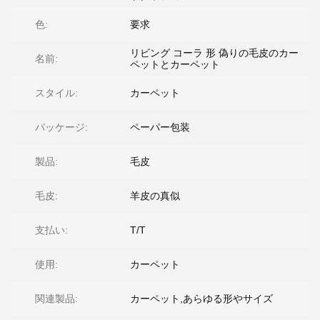
色:
要求
リビング コーラ 形 偽りの毛皮のカー
名前:
ペットとカーペット
スタイル:
カーペット
パッケージ:
ペーパー包装
製品:
毛皮
毛皮:
羊皮の真似
支払い:
T/T
使用:
カーペット
関連製品:
カーペット,あらゆる形やサイズ